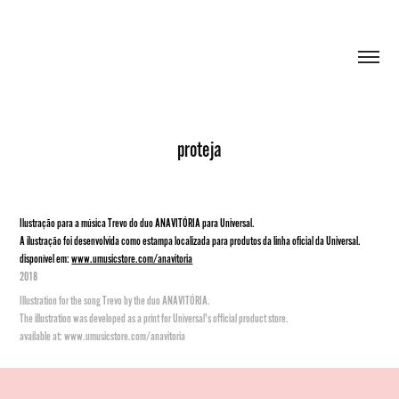
proteja
Ilustração para a música Trevo do duo ANAVITÓRIA para Universal.
A ilustração foi desenvolvida como estampa localizada para produtos da linha oficial da Universal.
disponível em:
www.umusicstore.com/anavitoria
2018
Illustration for the song Trevo by the duo ANAVITÓRIA.
The illustration was developed as a print for Universal's official product store.
available at: www.umusicstore.com/anavitoria