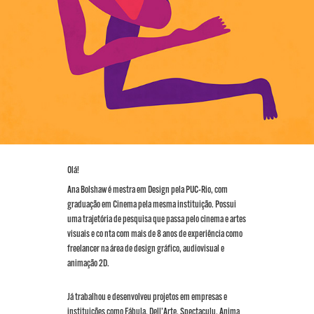
Olá!
Ana Bolshaw é mestra em Design pela PUC-Rio, com
graduação em Cinema pela mesma instituição. Possui
uma trajetória de pesquisa que passa pelo cinema e artes
visuais e co nta com mais de 8 anos de experiência como
freelancer na área de design gráfico, audiovisual e
animação 2D.
Já trabalhou e desenvolveu projetos em empresas e
instituições como Fábula, Dell’Arte, Spectaculu, Anima