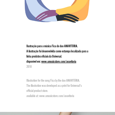
Ilustração para a música Fica do duo ANAVITÓRIA.
A ilustração foi desenvolvida como estampa localizada para a
linha produtos oficiais da Universal.
disponível em:
www.umusicstore.com/anavitoria
2018
Illustration for the song Fica by the duo ANAVITÓRIA.
The illustration was developed as a print for Universal's
official product store.
available at: www.umusicstore.com/anavitoria