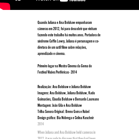
Quando Juliana e Ana Bolshaw empunharam
câmeras em 2012, foi para descobrir que vinham
fazendo este trabalho há muitos anos. Portadora de
síndrome Coffin Lowry, Juliana é personagem e co-
diretora de um sutil filme sobre relações,
aprendizado e cinema.
Primeiro lugar na Mostra Cinema da Gema do
Festival Visões Periféricas - 2014
Realização: Ana Bolshaw e Juliana Bolshaw
Imagens: Ana Bolshaw, Juliana Bolshaw, Kadu
Guimarães, Claudia Bolshaw e Bernardo Laureano
Montagem: João Gila e Ana Bolshaw
Trilha Sonora Original: Breno Goés e Rubel
Design gráfico: Bia Nóbrega e Celina Kuschnir
2014
When Juliana and Ana Bolshaw held cameras in
2012, it was only to discover that they had been