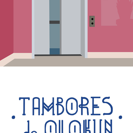
medo bobo
Tambores de Olokun