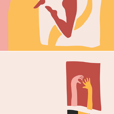
bondia
frame