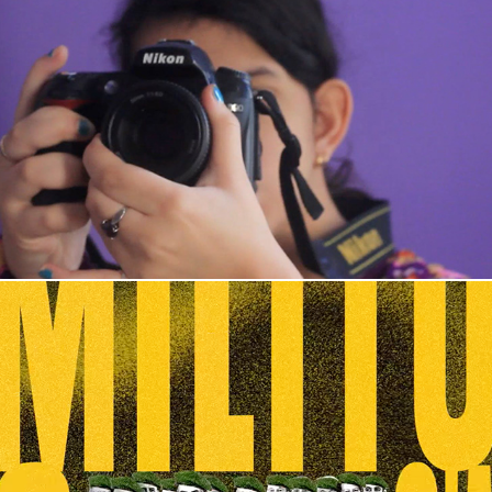
com a minha irmã
caquistocracia